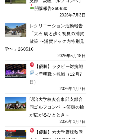
支部「親睦ゴルフコンペ」
開催報告
260630
2026年7月3日
レクリエーション活動報告
「大石 朗と歩く初夏の浦賀
散策 〜浦賀ドック内特別見
学〜」260516
2026年5月18日
【
優勝】ラクビー対抗戦
＜早明戦
＞観戦（12月7
日）
2026年1月7日
明治大学校友会東部支部合
同ゴルフコンペ ～笑顔の輪
が広がるひととき～
2026年1月7日
【
優勝】六大学野球秋季